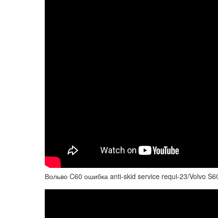
Вольво C60 ошибка anti-skid service requi-23/Volvo S60 