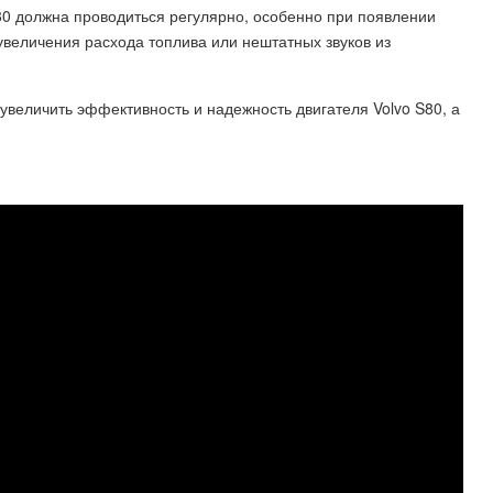
80 должна проводиться регулярно, особенно при появлении
увеличения расхода топлива или нештатных звуков из
величить эффективность и надежность двигателя Volvo S80, а