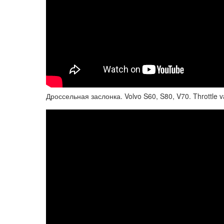
Дроссельная заслонка. Volvo S60, S80, V70. Throttle v