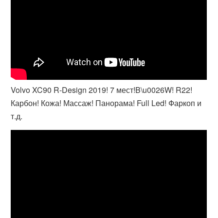
Volvo XC90 R-Design 2019! 7 мест!B\u0026W! R22!
Карбон! Кожа! Массаж! Панорама! Full Led! Фаркоп и
т.д.