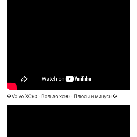
💎Volvo XC90 - Вольво хс90 - Плюсы и минусы💎