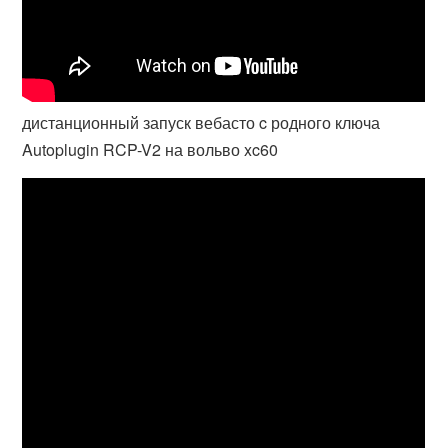
дистанционный запуск вебасто c родного ключа
Autoplugin RCP-V2 на вольво xc60