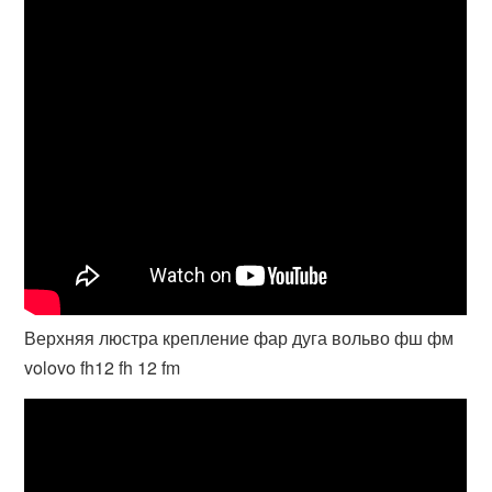
Верхняя люстра крепление фар дуга вольво фш фм
volovo fh12 fh 12 fm