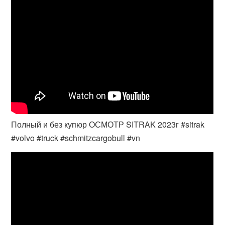
Полный и без купюр ОСМОТР SITRAK 2023г #sitrak
#volvo #truck #schmitzcargobull #vn