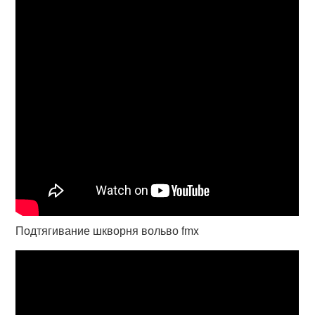
Подтягивание шкворня вольво fmx