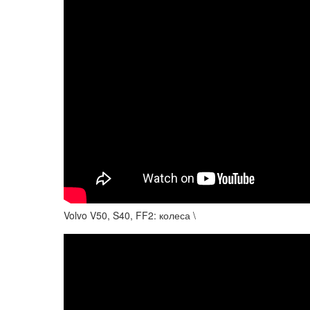
Volvo V50, S40, FF2: колеса \