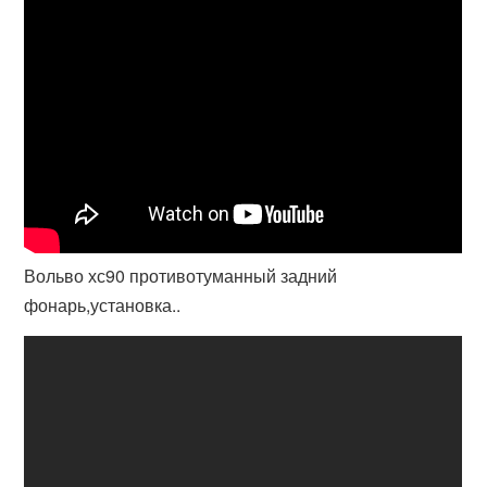
Вольво хс90 противотуманный задний
фонарь,установка..