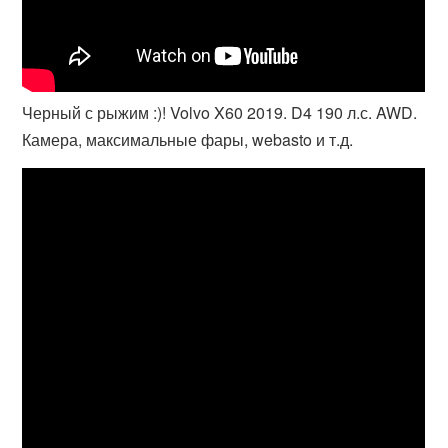
Черный с рыжим :)! Volvo X60 2019. D4 190 л.с. AWD.
Камера, максимальные фары, webasto и т.д.