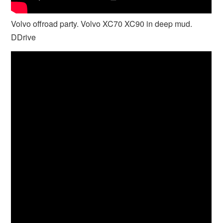
Volvo offroad party. Volvo XC70 XC90 in deep mud.
DDrive