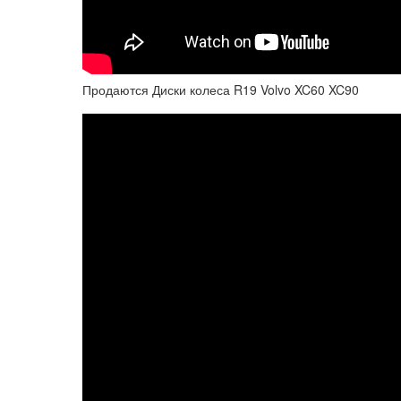
Продаются Диски колеса R19 Volvo XC60 XC90