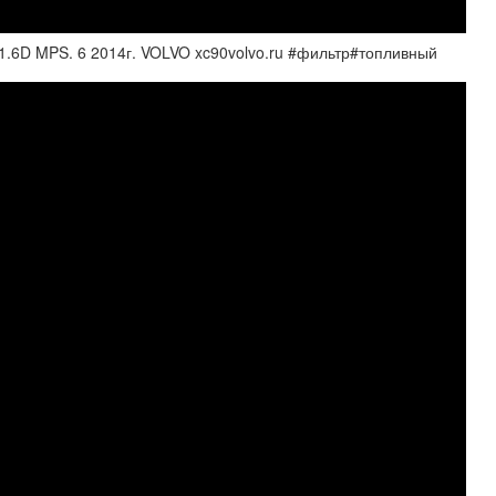
1.6D MPS. 6 2014г. VOLVO xc90volvo.ru #фильтр#топливный