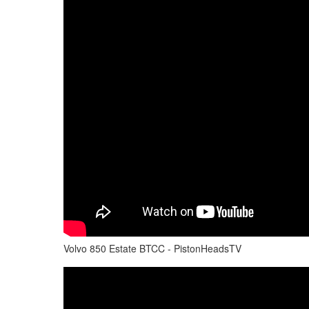
Volvo 850 Estate BTCC - PistonHeadsTV