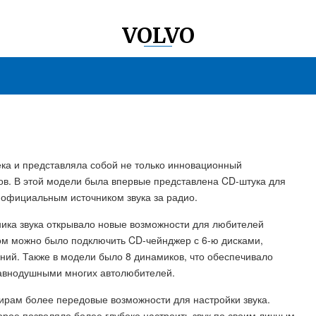
VOLVO
века и представляла собой не только инновационный
ов. В этой модели была впервые представлена CD-штука для
 официальным источником звука за радио.
ника звука открывало новые возможности для любителей
ром можно было подключить CD-чейнджер с 6-ю дисками,
ний. Также в модели было 8 динамиков, что обеспечивало
равнодушными многих автолюбителей.
жирам более передовые возможности для настройки звука.
рое позволяло более глубоко настроить звук по своим личным