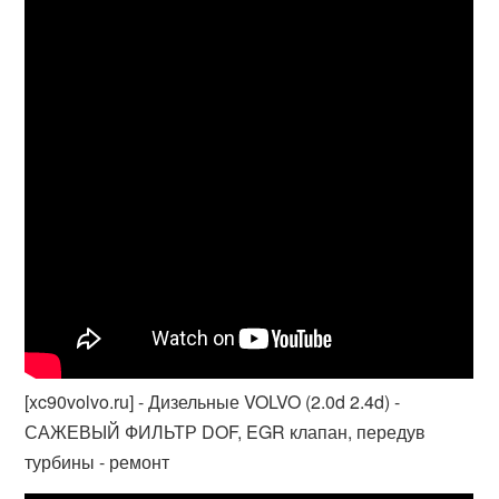
[xc90volvo.ru] - Дизельные VOLVO (2.0d 2.4d) -
САЖЕВЫЙ ФИЛЬТР DOF, EGR клапан, передув
турбины - ремонт